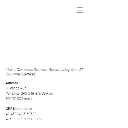
Music: Domenico Scarlatti, Sonate (allegro) K. 27
(by Anne Queffélec)
Adresse
8 Grande Rue
(für einige GPS: 8
Gr
Grande Rue)
FR-70100 Nantilly
GPS Koordinaten
47.45884 / 5.52530
47°27'30.5"N 5°31'31.9"E