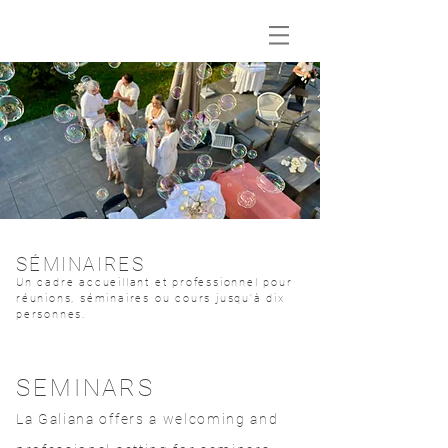
SÉMINAIRES
Un cadre accueillant et professionnel pour
réunions, séminaires ou cours jusqu’à dix
personnes.
SEMINARS
La Galiana offers a welcoming and